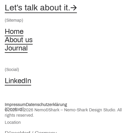
→
→
Let’s talk about it.
(Sitemap)
Home
About us
Journal
(Social)
LinkedIn
Impressum
Datenschutzerklärung
(Contact)
©2025. © 2026 Nemo&Shark – Nemo-Shark Design Studio. All
rights reserved.
Location